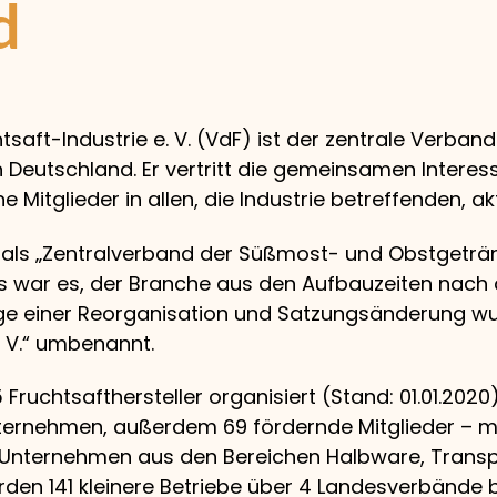
d
aft-Industrie e. V. (VdF) ist der zentrale Verband
 Deutschland. Er vertritt die gemeinsamen Interes
e Mitglieder in allen, die Industrie betreffenden, ak
 als „Zentralverband der Süßmost- und Obstgetränk
 war es, der Branche aus den Aufbauzeiten nach
uge einer Reorganisation und Satzungsänderung wu
. V.“ umbenannt.
Fruchtsafthersteller organisiert (Stand: 01.01.2020
ternehmen, außerdem 69 fördernde Mitglieder – mei
e Unternehmen aus den Bereichen Halbware, Trans
den 141 kleinere Betriebe über 4 Landesverbände b